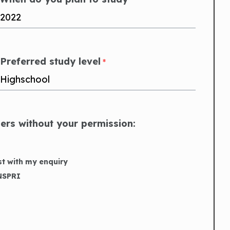
Preferred study level
*
hers without your permission:
st with my enquiry
INSPRI