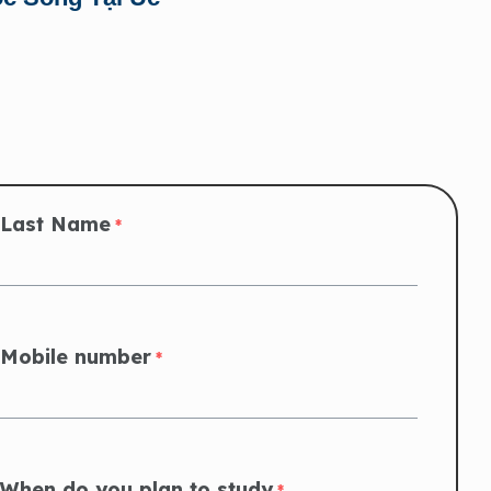
Last Name
*
Mobile number
*
When do you plan to study
*