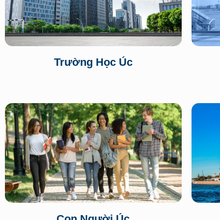
Trường Học Úc
Con Người Úc