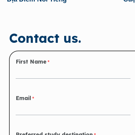
Contact us.
First Name
*
Email
*
Preferred study destination
*