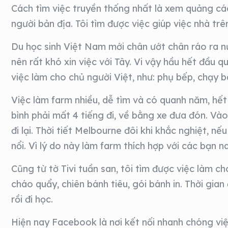
Cách tìm việc truyền thống nhất là xem quảng cá
người bản địa. Tôi tìm được việc giúp việc nhà trê
Du học sinh Việt Nam mới chân ướt chân ráo ra n
nên rất khó xin việc với Tây. Vi vậy hầu hết đầu 
việc làm cho chủ người Việt, như: phụ bếp, chạy bà
Việc làm farm nhiều, dễ tìm và có quanh năm, hết 
bình phải mất 4 tiếng đi, về bằng xe đưa đón. Vào
đi lại. Thời tiết Melbourne đôi khi khắc nghiệt, n
nổi. Vì lý do này làm farm thích hợp với các bạn n
Cũng từ tờ Tivi tuần san, tôi tìm được việc làm 
cháo quẩy, chiên bánh tiêu, gói bánh in. Thời gian
rồi đi học.
Hiện nay Facebook là nơi kết nối nhanh chóng việ