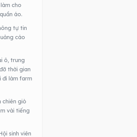
 làm cho
 quần áo.
ông tự tin
 quảng cáo
i ô, trung
đỡ thời gian
i đi làm farm
 chiên giò
àm vài tiếng
ội sinh viên