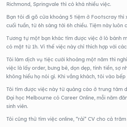
Richmond, Springvale thì có khá nhiều việc.
Bạn tôi đi gõ cửa khoảng 5 tiệm ở Footscray thì 
cuối tuần, từ 6h sáng tới 6h chiều. Tiệm này luô
Tương tự một bạn khác tìm được việc ở lò bánh mì
có mặt từ 1h. Vì thế việc này chỉ thích hợp với 
Tôi làm dịch vụ tiệc cưới khoảng một năm thì ngh
việc là lấy order, bưng bê, dọn dẹp, tính tiền, sợ 
không hiểu họ nói gì. Khi vắng khách, tôi vào bếp 
Tôi tìm được việc này từ quảng cáo ở trung tâm d
Đại học Melbourne có Career Online, mỗi năm đăn
sinh viên.
Tôi cũng thử tìm việc online, “rải” CV cho cả tră