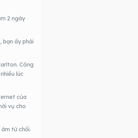
làm 2 ngày
, bạn ấy phải
Carlton. Công
 nhiều lúc
ternet của
hời vụ cho
 âm từ chối.