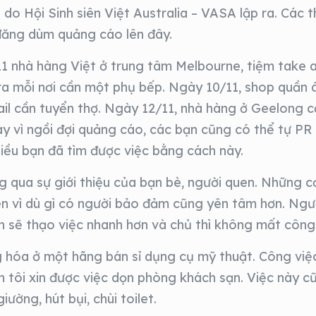
do Hội Sinh siên Việt Australia – VASA lập ra. Các t
đăng dùm quảng cáo lên đây.
/11 nhà hàng Việt ở trung tâm Melbourne, tiệm take
a mỗi nơi cần một phụ bếp. Ngày 10/11, shop quần 
il cần tuyển thợ. Ngày 12/11, nhà hàng ở Geelong 
hay vì ngồi đợi quảng cáo, các bạn cũng có thể tự PR
 nhiều bạn đã tìm được việc bằng cách này.
ng qua sự giới thiệu của bạn bè, người quen. Những c
n vì dù gì có người bảo đảm cũng yên tâm hơn. Ngườ
n sẽ thạo việc nhanh hơn và chủ thì không mất công 
g hóa ở một hãng bán sỉ dụng cụ mỹ thuật. Công việc
n tôi xin được việc dọn phòng khách sạn. Việc này 
ường, hút bụi, chùi toilet.