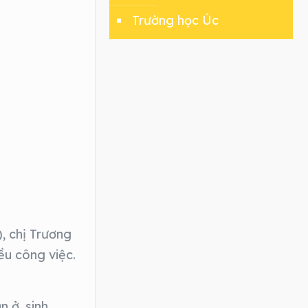
Trường học Úc
), chị Trương
ều công việc.
n ở, sinh