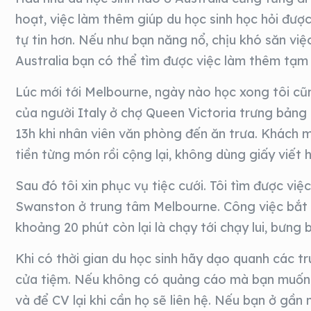
hoạt, việc làm thêm giúp du học sinh học hỏi được
tự tin hơn. Nếu như bạn năng nổ, chịu khó săn việ
Australia bạn có thể tìm được việc làm thêm tạm 
Lúc mới tới Melbourne, ngày nào học xong tôi cũn
của người Italy ở chợ Queen Victoria trưng bảng c
13h khi nhân viên văn phòng đến ăn trưa. Khách m
tiền từng món rồi cộng lại, không dùng giấy viết
Sau đó tôi xin phục vụ tiệc cưới. Tôi tìm được v
Swanston ở trung tâm Melbourne. Công việc bắt đầ
khoảng 20 phút còn lại là chạy tới chạy lui, bưng
Khi có thời gian du học sinh hãy dạo quanh các 
cửa tiệm. Nếu không có quảng cáo mà bạn muốn 
và để CV lại khi cần họ sẽ liên hệ. Nếu bạn ở gần