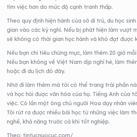
tìm việc hơn do mức độ cạnh tranh thấp.
Theo quy định hiện hành của sở di trú, du học sin
gian vào các kỳ nghỉ. Nếu bị phát hiện làm vượt m
sẽ không có thời gian học hành và khó đạt được k
Nếu bạn chi tiêu chừng mực, làm thêm 20 giờ mỗi tu
Nếu bạn không về Việt Nam dịp nghỉ hè, làm thêm
hoặc đi du lịch đó đây.
Nhờ đi làm thêm mà tôi có thể trang trải phần nào 
và học hỏi được văn hóa của họ. Tiếng Anh của tô
việc. Có lần một ông chủ người Hoa dạy nhân viên
Tôi rút ra được nhiều bài học từ những việc làm
nghề, khả năng trước cả khi tốt nghiệp.
Theo: tintucnuocuc.com/