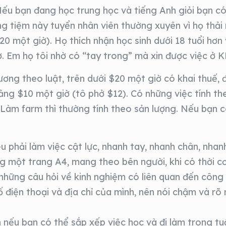
 Nếu bạn đang học trung học và tiếng Anh giỏi bạn có
 tiệm này tuyển nhân viên thường xuyên vì họ thải 
20 một giờ). Họ thích nhận học sinh dưới 18 tuổi hơn v
ờ. Em họ tôi nhờ có “tay trong” mà xin được việc ở K
ương theo luật, trên dưới $20 một giờ có khai thuế, 
ảng $10 một giờ (tô phở $12). Có những việc tính t
 Làm farm thì thường tính theo sản lượng. Nếu bạn c
 phải làm việc cật lực, nhanh tay, nhanh chân, nhan
g một trang A4, mang theo bên người, khi có thời cơ 
 những câu hỏi về kinh nghiệm có liên quan đến công
ố điện thoại và địa chỉ của mình, nên nói chậm và rõ
 nếu bạn có thể sắp xếp việc học và đi làm trong tu