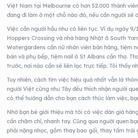
Việt Nam tại Melbourne có hơn 52.000 thành viên 
đang đi làm ở một chỗ nào đó, nếu cần người sẽ 
Việc cần người hầu như có liên tục. Ví dụ ngày 9
Hoppers Crossing và nhà hàng Nhật ở South Yarr
Watergardens cần nữ nhân viên bán hàng, tiệm na
bàn và phụ bếp, tiệm nail ở St Albans cần thợ. T
trước, nơi nào cần sẽ liên lạc trực tiếp. Tôi thấy
Tuy nhiên, cách tìm việc hiệu quả nhất vẫn là thô
người Việt cũng như Tây đều thích nhận người que
có thể hướng dẫn cho bạn cách thức làm việc, bạ
Nhờ bạn bè giới thiệu mà tôi có việc dán giá hàn
cần chăm chỉ, nhanh tay. Cũng qua người quen bạ
phải nặng nhọc, gồm thay bao gối, thay tấm trải gi