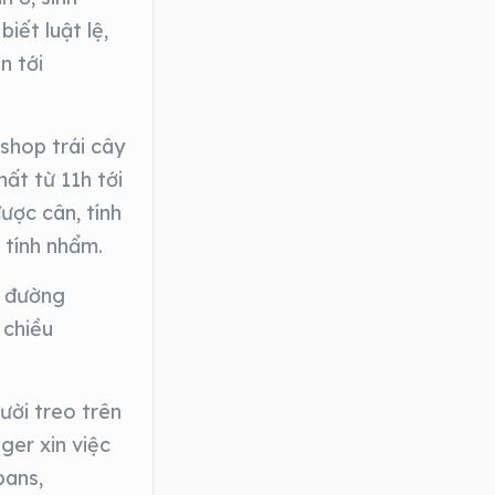
iết luật lệ,
n tới
shop trái cây
ất từ 11h tới
ược cân, tính
 tính nhẩm.
n đường
 chiều
ười treo trên
er xin việc
bans,