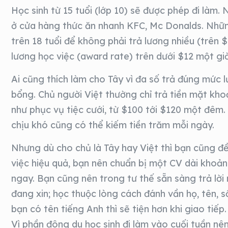
Học sinh từ 15 tuổi (lớp 10) sẽ được phép đi làm.
ở cửa hàng thức ăn nhanh KFC, Mc Donalds. Những
trên 18 tuổi để không phải trả lương nhiều (trên $
lương học việc (award rate) trên dưới $12 một gi
Ai cũng thích làm cho Tây vì đa số trả đúng mức l
bổng. Chủ người Việt thường chỉ trả tiền mặt kho
như phục vụ tiệc cưới, từ $100 tới $120 một đêm.
chịu khó cũng có thể kiếm tiền trăm mỗi ngày.
Nhưng dù cho chủ là Tây hay Việt thì bạn cũng đều
việc hiệu quả, bạn nên chuẩn bị một CV dài khoản
ngay. Bạn cũng nên trong tư thế sẵn sàng trả lời
đang xin; học thuộc lòng cách đánh vần họ, tên, s
bạn có tên tiếng Anh thì sẽ tiện hơn khi giao tiếp.
Vì phần đông du học sinh đi làm vào cuối tuần nên