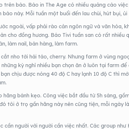
o trên báo. Báo in The Age có nhiều quảng cáo việc
n báo này. Mỗi tuần một buổi đến lau chùi, hút bụi, ủi
ước ngoài, vấp phải rào cản ngôn ngữ và văn hóa, kh
quân cho đồng hương. Báo Tivi tuần san có rất nhiều
n, làm nail, bán hàng, làm farm.
cắt nho tới hái táo, cherry. Nhưng farm ở vùng ngoạ
 những kỳ nghỉ nhiều bạn chọn ăn ở luôn tại farm để 
ếu bạn chịu được nóng 40 độ C hay lạnh 10 độ C thì mớ
am.
cho hãng bánh kẹo. Công việc bắt đầu từ 5h sáng, gồm
 đó tôi ở trọ gần hãng này nên cũng tiện, mỗi ngày l
c cần người với người cần việc nhất. Các group như H