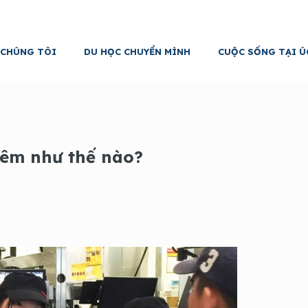
 CHÚNG TÔI
DU HỌC CHUYỂN MÌNH
CUỘC SỐNG TẠI Ú
thêm như thế nào?