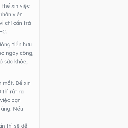
 thể xin việc
nhân viên
ì chỉ cần trả
FC.
đóng tiền hưu
heo ngày công,
ó sức khỏe,
h mắt. Để xin
thì rút ra
 việc bạn
 ràng. Nếu
ần thì sẽ dễ