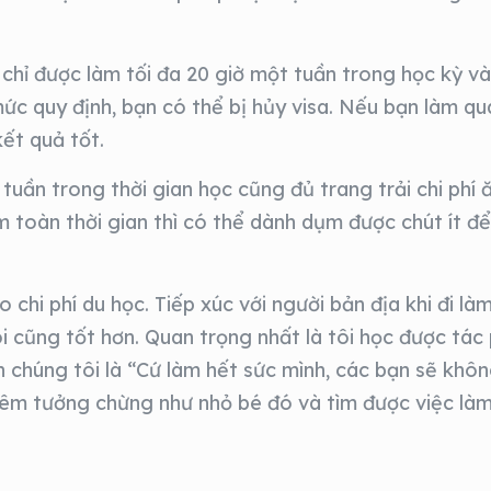
h chỉ được làm tối đa 20 giờ một tuần trong học kỳ và
ức quy định, bạn có thể bị hủy visa. Nếu bạn làm quá
ết quả tốt.
ần trong thời gian học cũng đủ trang trải chi phí ăn 
 toàn thời gian thì có thể dành dụm được chút ít đ
chi phí du học. Tiếp xúc với người bản địa khi đi làm
i cũng tốt hơn. Quan trọng nhất là tôi học được tá
 chúng tôi là “Cứ làm hết sức mình, các bạn sẽ không
 thêm tưởng chừng như nhỏ bé đó và tìm được việc l