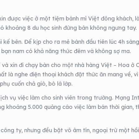
xin được việc ở một tiệm bánh mì Việt đông khách, 
n có khoảng 8 du học sinh đứng bán không ngưng tay.
 kế bên. Để kịp cho ra mẻ bánh đầu tiên lúc 4h sáng
các bạn nam có khả năng thức đêm và không sợ ma.
ỉ và xin đi chạy bàn cho một nhà hàng Việt – Hoa ở 
nhất là nghe điện thoại khách đặt thức ăn mang về, vì
phụ cuốn chả giò, bò lá lớp.
ịch vụ việc làm cho sinh viên trong trường. Mạng In
g khoảng 5.000 quảng cáo việc làm bán thời gian, t
m công ty, nhưng đều bặt vô âm tín, ngoại trừ một hồi