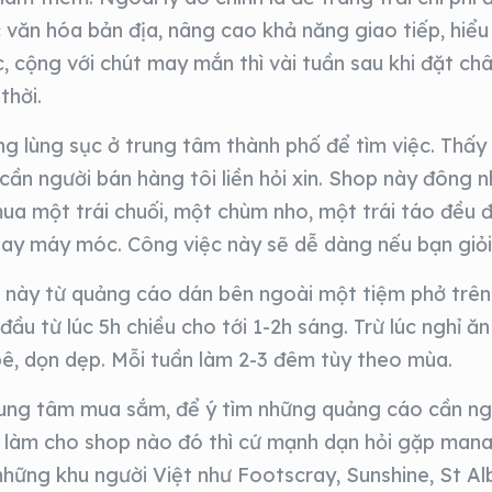
 văn hóa bản địa, nâng cao khả năng giao tiếp, hiểu b
c, cộng với chút may mắn thì vài tuần sau khi đặt châ
thời.
g lùng sục ở trung tâm thành phố để tìm việc. Thấy 
ần người bán hàng tôi liền hỏi xin. Shop này đông nh
ua một trái chuối, một chùm nho, một trái táo đều đ
 hay máy móc. Công việc này sẽ dễ dàng nếu bạn giỏi
iệc này từ quảng cáo dán bên ngoài một tiệm phở trê
u từ lúc 5h chiều cho tới 1-2h sáng. Trừ lúc nghỉ ăn
 bê, dọn dẹp. Mỗi tuần làm 2-3 đêm tùy theo mùa.
trung tâm mua sắm, để ý tìm những quảng cáo cần ng
làm cho shop nào đó thì cứ mạnh dạn hỏi gặp manag
 những khu người Việt như Footscray, Sunshine, St Al