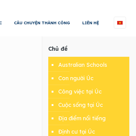
C
CÂU CHUYỆN THÀNH CÔNG
LIÊN HỆ
Chủ đề
Australian Schools
Con người Úc
Công việc tại Úc
Cuộc sống tại Úc
Địa điểm nổi tiếng
Định cư tại Úc