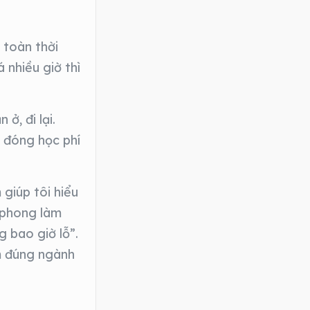
 toàn thời
 nhiều giờ thì
ở, đi lại.
ể đóng học phí
 giúp tôi hiểu
c phong làm
 bao giờ lỗ”.
àm đúng ngành