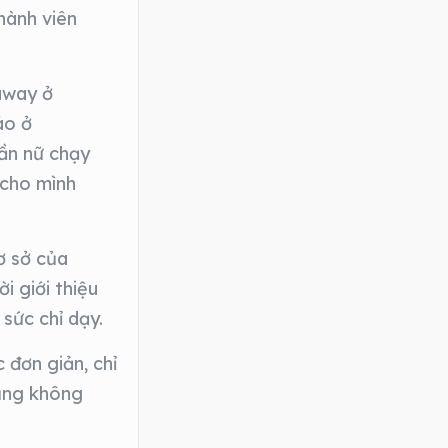
hành viên
 away ở
áo ở
cần nữ chạy
 cho mình
ơ sở của
i giới thiệu
sức chỉ dạy.
 đơn giản, chỉ
cũng không